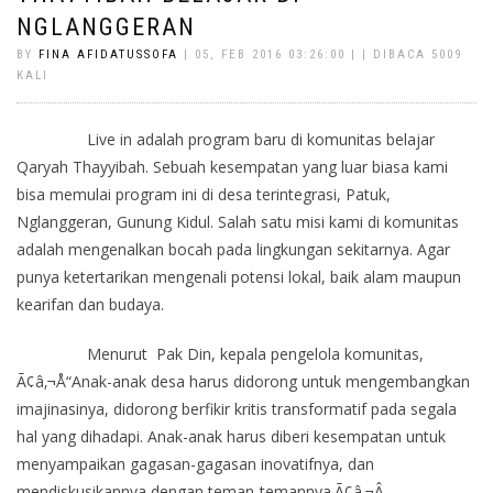
NGLANGGERAN
BY
FINA AFIDATUSSOFA
| 05, FEB 2016 03:26:00 | | DIBACA 5009
KALI
Live in adalah program baru di komunitas belajar
Qaryah Thayyibah. Sebuah kesempatan yang luar biasa kami
bisa memulai program ini di desa terintegrasi, Patuk,
Nglanggeran, Gunung Kidul. Salah satu misi kami di komunitas
adalah mengenalkan bocah pada lingkungan sekitarnya. Agar
punya ketertarikan mengenali potensi lokal, baik alam maupun
kearifan dan budaya.
Menurut Pak Din, kepala pengelola komunitas,
Ã¢â‚¬Å“Anak-anak desa harus didorong untuk mengembangkan
imajinasinya, didorong berfikir kritis transformatif pada segala
hal yang dihadapi. Anak-anak harus diberi kesempatan untuk
menyampaikan gagasan-gagasan inovatifnya, dan
mendiskusikannya dengan teman-temannya.Ã¢â‚¬Â