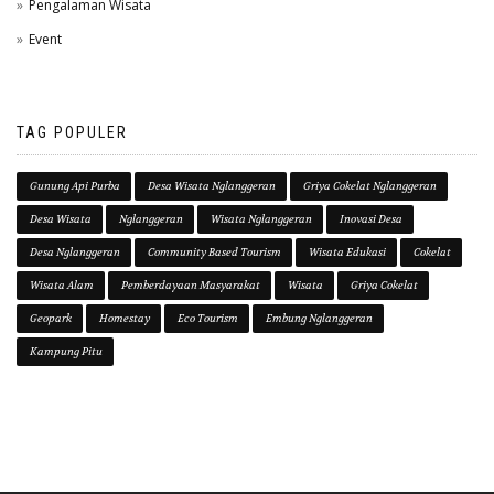
Pengalaman Wisata
Event
TAG POPULER
Gunung Api Purba
Desa Wisata Nglanggeran
Griya Cokelat Nglanggeran
Desa Wisata
Nglanggeran
Wisata Nglanggeran
Inovasi Desa
Desa Nglanggeran
Community Based Tourism
Wisata Edukasi
Cokelat
Wisata Alam
Pemberdayaan Masyarakat
Wisata
Griya Cokelat
Geopark
Homestay
Eco Tourism
Embung Nglanggeran
Kampung Pitu