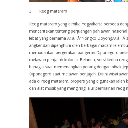
3. Reog mataram
Reog mataram yang dimiliki Yogyakarta berbeda den
menceritakan tentang perjuangan pahlawan nasiona
lebat yang bernama Ã¢â‚¬Å“Nongko DoyongÃ¢â‚¬Â s
angker dan dipenghuni oleh berbagai macam lelembut
memudahkan pergerakan pangeran Diponegoro beser
melawan penjajah kolonial Belanda, versi kedua reo
bahagia saat memenangkan perang dengan pihak Jep
Diponegoro saat melawan penjajah. Disini wisatawan 
ada di reog mataram, properti yang digunakan ialah
dan alat musik yang mengiringi alur permainan reog