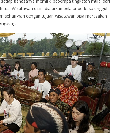
etiap bahasanya memiliki beberapa tingkatan mulai dari
tua. Wisatawan disini diajarkan belajar berbasa ungguh
kan sehari-hari dengan tujuan wisatawan bisa merasakan
angsung.