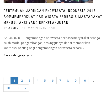
PERTEMUAN JARINGAN EKOWISATA INDONESIA 2015
Â€ŒMEMPERKUAT PARIWISATA BERBASIS MASYARAKAT
MENUJU AKSI YANG BERKELANJUTAN
BY
ADMIN
| 16, MAY 2015 07:31:38
PATUK, (KH) — Pengembangan pariwisata berbasis masyarakat sebagai
salah model pengembangan; sesungguhnya dapat memberikan
kontribusi penting bagi pengembangan pariwisata secara ...
Baca selengkapnya
‹
1
2
3
4
5
6
7
8
9
10
...
30
31
›