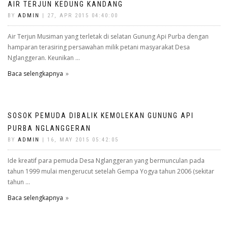
AIR TERJUN KEDUNG KANDANG
BY
ADMIN
| 27, APR 2015 04:40:00
Air Terjun Musiman yang terletak di selatan Gunung Api Purba dengan
hamparan terasiring persawahan milik petani masyarakat Desa
Nglanggeran. Keunikan ...
Baca selengkapnya
SOSOK PEMUDA DIBALIK KEMOLEKAN GUNUNG API
PURBA NGLANGGERAN
BY
ADMIN
| 16, MAY 2015 05:42:05
Ide kreatif para pemuda Desa Nglanggeran yang bermunculan pada
tahun 1999 mulai mengerucut setelah Gempa Yogya tahun 2006 (sekitar
tahun ...
Baca selengkapnya