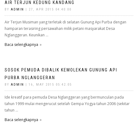
AIR TERJUN KEDUNG KANDANG
BY
ADMIN
| 27, APR 2015 04:40:00
Air Terjun Musiman yang terletak di selatan Gunung Api Purba dengan
hamparan terasiring persawahan milik petani masyarakat Desa
Nglanggeran. Keunikan ...
Baca selengkapnya
SOSOK PEMUDA DIBALIK KEMOLEKAN GUNUNG API
PURBA NGLANGGERAN
BY
ADMIN
| 16, MAY 2015 05:42:05
Ide kreatif para pemuda Desa Nglanggeran yang bermunculan pada
tahun 1999 mulai mengerucut setelah Gempa Yogya tahun 2006 (sekitar
tahun ...
Baca selengkapnya