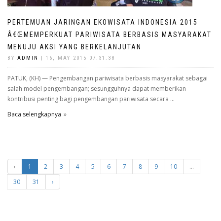
PERTEMUAN JARINGAN EKOWISATA INDONESIA 2015
Â€ŒMEMPERKUAT PARIWISATA BERBASIS MASYARAKAT
MENUJU AKSI YANG BERKELANJUTAN
BY
ADMIN
| 16, MAY 2015 07:31:38
PATUK, (KH) — Pengembangan pariwisata berbasis masyarakat sebagai
salah model pengembangan; sesungguhnya dapat memberikan
kontribusi penting bagi pengembangan pariwisata secara ...
Baca selengkapnya
‹
1
2
3
4
5
6
7
8
9
10
...
30
31
›