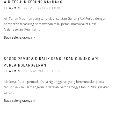
AIR TERJUN KEDUNG KANDANG
BY
ADMIN
| 27, APR 2015 04:40:00
Air Terjun Musiman yang terletak di selatan Gunung Api Purba dengan
hamparan terasiring persawahan milik petani masyarakat Desa
Nglanggeran. Keunikan ...
Baca selengkapnya
SOSOK PEMUDA DIBALIK KEMOLEKAN GUNUNG API
PURBA NGLANGGERAN
BY
ADMIN
| 16, MAY 2015 05:42:05
Ide kreatif para pemuda Desa Nglanggeran yang bermunculan pada
tahun 1999 mulai mengerucut setelah Gempa Yogya tahun 2006 (sekitar
tahun ...
Baca selengkapnya