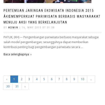
PERTEMUAN JARINGAN EKOWISATA INDONESIA 2015
Â€ŒMEMPERKUAT PARIWISATA BERBASIS MASYARAKAT
MENUJU AKSI YANG BERKELANJUTAN
BY
ADMIN
| 16, MAY 2015 07:31:38
PATUK, (KH) — Pengembangan pariwisata berbasis masyarakat sebagai
salah model pengembangan; sesungguhnya dapat memberikan
kontribusi penting bagi pengembangan pariwisata secara ...
Baca selengkapnya
‹
1
2
3
4
5
6
7
8
9
10
...
30
31
›