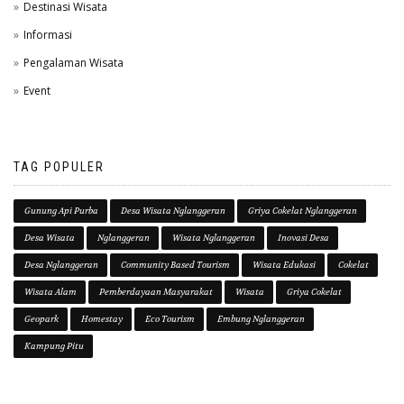
Destinasi Wisata
Informasi
Pengalaman Wisata
Event
TAG POPULER
Gunung Api Purba
Desa Wisata Nglanggeran
Griya Cokelat Nglanggeran
Desa Wisata
Nglanggeran
Wisata Nglanggeran
Inovasi Desa
Desa Nglanggeran
Community Based Tourism
Wisata Edukasi
Cokelat
Wisata Alam
Pemberdayaan Masyarakat
Wisata
Griya Cokelat
Geopark
Homestay
Eco Tourism
Embung Nglanggeran
Kampung Pitu