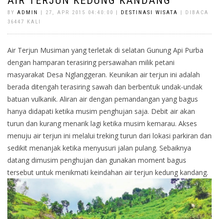
AIR TERJUN KEDUNG KANDANG
BY
ADMIN
| 27, APR 2015 04:40:00 |
DESTINASI WISATA
| DIBACA
36447 KALI
Air Terjun Musiman yang terletak di selatan Gunung Api Purba
dengan hamparan terasiring persawahan milik petani
masyarakat Desa Nglanggeran. Keunikan air terjun ini adalah
berada ditengah terasiring sawah dan berbentuk undak-undak
batuan vulkanik. Aliran air dengan pemandangan yang bagus
hanya didapati ketika musim penghujan saja. Debit air akan
turun dan kurang menarik lagi ketika musim kemarau. Akses
menuju air terjun ini melalui treking turun dari lokasi parkiran dan
sedikit menanjak ketika menyusuri jalan pulang. Sebaiknya
datang dimusim penghujan dan gunakan moment bagus
tersebut untuk menikmati keindahan air terjun kedung kandang.