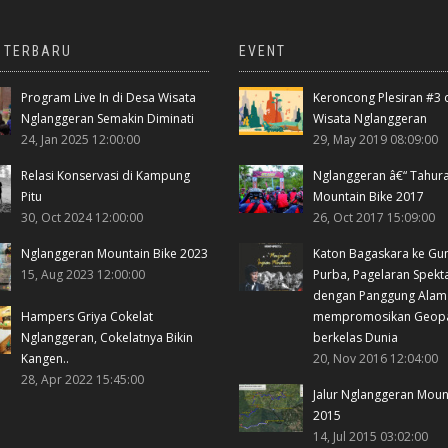
A TERBARU
EVENT
Program Live In di Desa Wisata
Keroncong Plesiran #3 
Nglanggeran Semakin Diminati
Wisata Nglanggeran
24, Jan 2025 12:00:00
29, May 2019 08:09:00
Relasi Konservasi di Kampung
Nglanggeran â€“ Tahur
Pitu
Mountain Bike 2017
30, Oct 2024 12:00:00
26, Oct 2017 15:09:00
Nglanggeran Mountain Bike 2023
Katon Bagaskara ke Gu
15, Aug 2023 12:00:00
Purba, Pagelaran Spekt
dengan Panggung Alam
Hampers Griya Cokelat
mempromosikan Geop
Nglanggeran, Cokelatnya Bikin
berkelas Dunia
Kangen..
20, Nov 2016 12:04:00
28, Apr 2022 15:45:00
Jalur Nglanggeran Moun
2015
14, Jul 2015 03:02:00