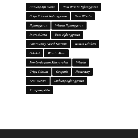
Gunung Api Purba
Desa Wisata Nglanggeran
Griya Cokelat Nglanggeran
Desa Wisata
Nglanggeran
Wisata Nglanggeran
Inovasi Desa
Desa Nglanggeran
Community Based Tourism
Wisata Edukasi
Cokelat
Wisata Alam
Pemberdayaan Masyarakat
Wisata
Griya Cokelat
Geopark
Homestay
Eco Tourism
Embung Nglanggeran
Kampung Pitu