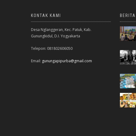
KONTAK KAMI
BERIT
Desa Nglanggeran, Kec. Patuk, Kab.
Gunungkidul, D.I. Yogyakarta
Telepon: 081802606050
Email:
gunungapipurba@gmail.com