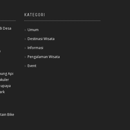
KATEGORI
di Desa
Umum
Destinasi Wisata
Informasi
a
Pengalaman Wisata
Event
nung Api
akuler
 upaya
ark
tain Bike