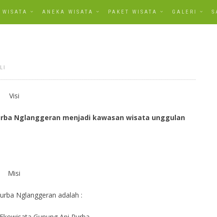
WISATA
ANEKA WISATA
PAKET WISATA
GALERI
S
LI
Visi
urba Nglanggeran menjadi kawasan wisata unggulan
Misi
urba Nglanggeran adalah :
Ekowisata Gunung Api Purba