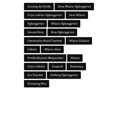
Gunung Api Purba
Desa Wisata Nglanggeran
Griya Cokelat Nglanggeran
Desa Wisata
Nglanggeran
Wisata Nglanggeran
Inovasi Desa
Desa Nglanggeran
Community Based Tourism
Wisata Edukasi
Cokelat
Wisata Alam
Pemberdayaan Masyarakat
Wisata
Griya Cokelat
Geopark
Homestay
Eco Tourism
Embung Nglanggeran
Kampung Pitu