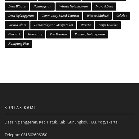
Desa Wisata
Nglanggeran
Wisata Nglanggeran
Inovasi Desa
Desa Nglanggeran
Community Based Tourism
Wisata Edukasi
Cokelat
Wisata Alam
Pemberdayaan Masyarakat
Wisata
Griya Cokelat
Geopark
Homestay
Eco Tourism
Embung Nglanggeran
Kampung Pitu
KONTAK KAMI
Desa Nglanggeran, Kec. Patuk, Kab. Gunungkidul, D.I. Yogyakarta
Telepon: 081802606050