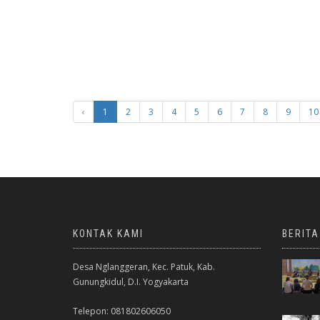
‹
1
2
3
4
5
6
7
8
9
10
KONTAK KAMI
BERIT
Desa Nglanggeran, Kec. Patuk, Kab.
Gunungkidul, D.I. Yogyakarta
Telepon: 081802606050