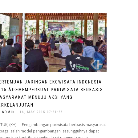
ERTEMUAN JARINGAN EKOWISATA INDONESIA
015 Â€ŒMEMPERKUAT PARIWISATA BERBASIS
ASYARAKAT MENUJU AKSI YANG
ERKELANJUTAN
Y
ADMIN
| 16, MAY 2015 07:31:38
TUK, (KH) — Pengembangan pariwisata berbasis masyarakat
bagai salah model pengembangan; sesungguhnya dapat
mberikan kontribusi penting bagi pengembangan