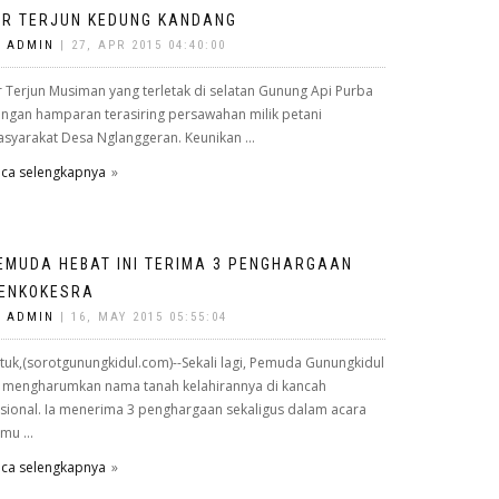
IR TERJUN KEDUNG KANDANG
Y
ADMIN
| 27, APR 2015 04:40:00
r Terjun Musiman yang terletak di selatan Gunung Api Purba
ngan hamparan terasiring persawahan milik petani
syarakat Desa Nglanggeran. Keunikan ...
ca selengkapnya
EMUDA HEBAT INI TERIMA 3 PENGHARGAAN
ENKOKESRA
Y
ADMIN
| 16, MAY 2015 05:55:04
tuk,(sorotgunungkidul.com)--Sekali lagi, Pemuda Gunungkidul
i mengharumkan nama tanah kelahirannya di kancah
sional. Ia menerima 3 penghargaan sekaligus dalam acara
mu ...
ca selengkapnya