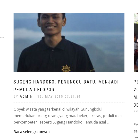
SUGENG HANDOKO: PENUNGGU BATU, MENJADI
P
PEMUDA PELOPOR
2
BY
ADMIN
| 16, MAY 2015 07:27:24
M
B
Obyek wisata yang terkenal di wilayah Gunungkidul
B
memerlukan orang-orang yang mau bekerja keras, peduli dan
berkompeten, seperti Sugeng Handoko.Pemuda asal ...
PA
se
Baca selengkapnya
me