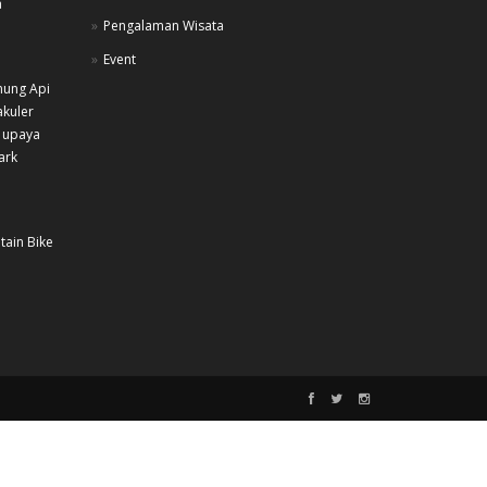
a
Pengalaman Wisata
Event
nung Api
akuler
 upaya
ark
tain Bike