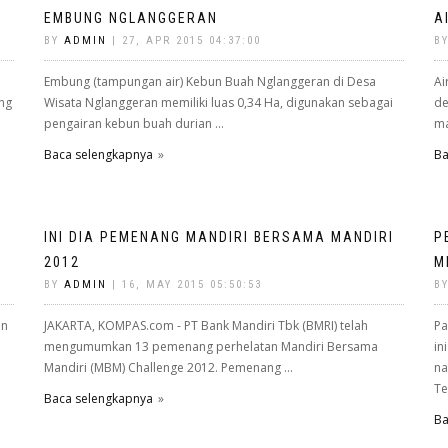
EMBUNG NGLANGGERAN
A
BY
ADMIN
| 27, APR 2015 04:37:00
B
Embung (tampungan air) Kebun Buah Nglanggeran di Desa
Ai
ing
Wisata Nglanggeran memiliki luas 0,34 Ha, digunakan sebagai
de
pengairan kebun buah durian ...
ma
Baca selengkapnya
Ba
INI DIA PEMENANG MANDIRI BERSAMA MANDIRI
P
2012
M
BY
ADMIN
| 16, MAY 2015 05:50:53
B
an
JAKARTA, KOMPAS.com - PT Bank Mandiri Tbk (BMRI) telah
Pa
mengumumkan 13 pemenang perhelatan Mandiri Bersama
in
Mandiri (MBM) Challenge 2012. Pemenang ...
na
Te
Baca selengkapnya
Ba