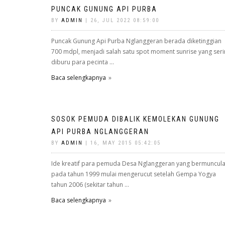
PUNCAK GUNUNG API PURBA
BY
ADMIN
| 26, JUL 2022 08:59:00
Puncak Gunung Api Purba Nglanggeran berada diketinggian
700 mdpl, menjadi salah satu spot moment sunrise yang ser
diburu para pecinta ...
Baca selengkapnya
SOSOK PEMUDA DIBALIK KEMOLEKAN GUNUNG
API PURBA NGLANGGERAN
BY
ADMIN
| 16, MAY 2015 05:42:05
Ide kreatif para pemuda Desa Nglanggeran yang bermuncul
pada tahun 1999 mulai mengerucut setelah Gempa Yogya
tahun 2006 (sekitar tahun ...
Baca selengkapnya