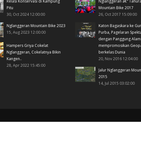
Relasi Konservasi di Kampung
Nglanggeran â€“ Tahur
Pitu
Mountain Bike 2017
30, Oct 2024 12:00:00
26, Oct 2017 15:09:00
Nglanggeran Mountain Bike 2023
Katon Bagaskara ke Gu
15, Aug 2023 12:00:00
Purba, Pagelaran Spekt
dengan Panggung Alam
Hampers Griya Cokelat
mempromosikan Geop
Nglanggeran, Cokelatnya Bikin
berkelas Dunia
Kangen..
20, Nov 2016 12:04:00
28, Apr 2022 15:45:00
Jalur Nglanggeran Moun
2015
14, Jul 2015 03:02:00