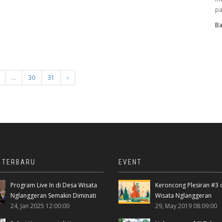
pa
Ba
...
30
31
›
A TERBARU
EVENT
Program Live In di Desa Wisata
Keroncong Plesiran #3 
Nglanggeran Semakin Diminati
Wisata Nglanggeran
24, Jan 2025 12:00:00
29, May 2019 08:09:00