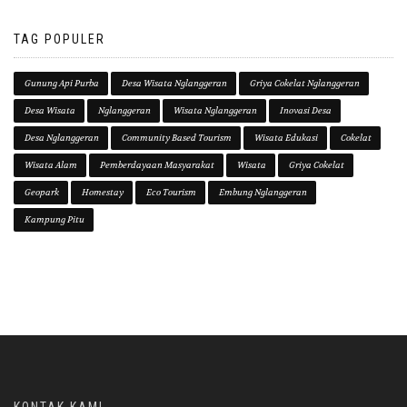
TAG POPULER
Gunung Api Purba
Desa Wisata Nglanggeran
Griya Cokelat Nglanggeran
Desa Wisata
Nglanggeran
Wisata Nglanggeran
Inovasi Desa
Desa Nglanggeran
Community Based Tourism
Wisata Edukasi
Cokelat
Wisata Alam
Pemberdayaan Masyarakat
Wisata
Griya Cokelat
Geopark
Homestay
Eco Tourism
Embung Nglanggeran
Kampung Pitu