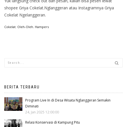
Yuk langsung check out dan pesan, kalian bisa pesen lewat
shopee Griya Cokelat.Nglanggeran atau Instagramnya Griya
Cokelat Ngelanggeran.
Cokelat
,
Oleh-Oleh
,
Hampers
BERITA TERBARU
Program Live In di Desa Wisata Nglanggeran Semakin
Diminati
24, Jan 2025 12:00:00
Relasi Konservasi di Kampung Pitu