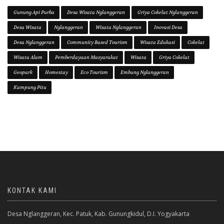
Gunung Api Purba
Desa Wisata Nglanggeran
Griya Cokelat Nglanggeran
Desa Wisata
Nglanggeran
Wisata Nglanggeran
Inovasi Desa
Desa Nglanggeran
Community Based Tourism
Wisata Edukasi
Cokelat
Wisata Alam
Pemberdayaan Masyarakat
Wisata
Griya Cokelat
Geopark
Homestay
Eco Tourism
Embung Nglanggeran
Kampung Pitu
KONTAK KAMI
Desa Nglanggeran, Kec. Patuk, Kab. Gunungkidul, D.I. Yogyakarta