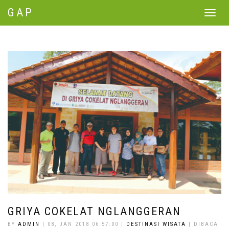
GAP
Toggle
navigat
GRIYA COKELAT NGLANGGERAN
BY
ADMIN
| 08, JAN 2018 06:57:00 |
DESTINASI WISATA
| DIBACA