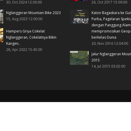
30, Oct 2024 12:00:00
26, Oct 2017 15:09:00
Nglanggeran Mountain Bike 2023
Katon Bagaskara ke Gu
15, Aug 2023 12:00:00
Purba, Pagelaran Spekt
dengan Panggung Alam
Hampers Griya Cokelat
mempromosikan Geop
Nglanggeran, Cokelatnya Bikin
berkelas Dunia
Kangen..
20, Nov 2016 12:04:00
28, Apr 2022 15:45:00
Jalur Nglanggeran Moun
2015
14, Jul 2015 03:02:00