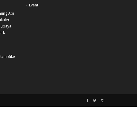
Event
nung Api
akuler
 upaya
ark
tain Bike