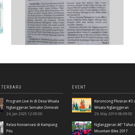
A TERBARU
EVENT
Program Live In di Desa Wisata
Keroncong Plesiran #3 
Nglanggeran Semakin Diminati
Wisata Nglanggeran
24, Jan 2025 12:00:00
29, May 2019 08:09:00
Relasi Konservasi di Kampung
Nglanggeran â€“ Tahur
Pitu
Mountain Bike 2017