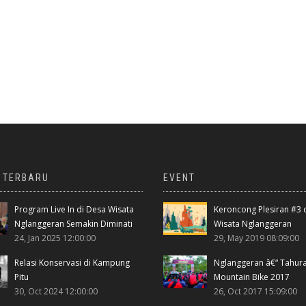
A TERBARU
EVENT
Program Live In di Desa Wisata
Keroncong Plesiran #3 
Nglanggeran Semakin Diminati
Wisata Nglanggeran
24, Jan 2025 12:00:00
29, May 2019 08:09:00
Relasi Konservasi di Kampung
Nglanggeran â€“ Tahur
Pitu
Mountain Bike 2017
30, Oct 2024 12:00:00
26, Oct 2017 15:09:00