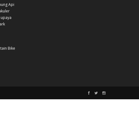
nung Api
akuler
 upaya
ark
tain Bike