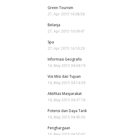
Green Tourism
27, Apr 2015 16:08:58
Belanja
27, Apr 2015 16:09:47
Spa
27, Apr 2015 16:10:29
Informasi Geografis
16, May 2015 04:04:19
Visi Misi dan Tujuan
16, May 2015 04:14:39
Aktifitas Masyarakat
16, May 2015 04:37:18
Potensi dan Daya Tarik
16, May 2015 04:45:56
Penghargaan
16, May 2015 04:50:02