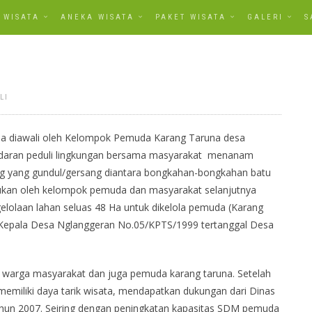
WISATA
ANEKA WISATA
PAKET WISATA
GALERI
S
LI
 diawali oleh Kelompok Pemuda Karang Taruna desa
adaran peduli lingkungan bersama masyarakat menanam
 yang gundul/gersang diantara bongkahan-bongkahan batu
lakukan oleh kelompok pemuda dan masyarakat selanjutnya
olaan lahan seluas 48 Ha untuk dikelola pemuda (Karang
K Kepala Desa Nglanggeran No.05/KPTS/1999 tertanggal Desa
h warga masyarakat dan juga pemuda karang taruna. Setelah
memiliki daya tarik wisata, mendapatkan dukungan dari Dinas
ahun 2007. Seiring dengan peningkatan kapasitas SDM pemuda