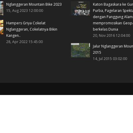
Nglanggeran Mountain Bike 2023
Katon Bagaskara ke Gu
15, Aug 2023 12:00:00
Purba, Pagelaran Spekt
dengan Panggung Alam
Hampers Griya Cokelat
mempromosikan Geop
Nglanggeran, Cokelatnya Bikin
berkelas Dunia
Kangen..
20, Nov 2016 12:04:00
28, Apr 2022 15:45:00
Jalur Nglanggeran Moun
2015
14, Jul 2015 03:02:00