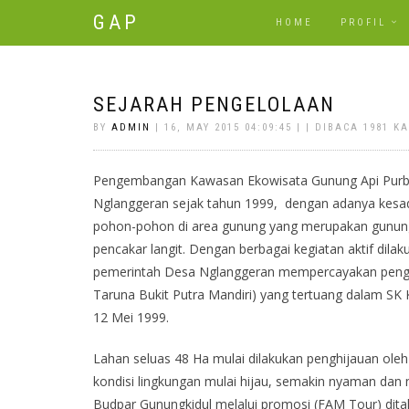
GAP
HOME
PROFIL
SEJARAH PENGELOLAAN
BY
ADMIN
| 16, MAY 2015 04:09:45 | | DIBACA 1981 KA
Pengembangan Kawasan Ekowisata Gunung Api Purba
Nglanggeran sejak tahun 1999, dengan adanya kes
pohon-pohon di area gunung yang merupakan gunung
pencakar langit. Dengan berbagai kegiatan aktif di
pemerintah Desa Nglanggeran mempercayakan pengel
Taruna Bukit Putra Mandiri) yang tertuang dalam S
12 Mei 1999.
Lahan seluas 48 Ha mulai dilakukan penghijauan ole
kondisi lingkungan mulai hijau, semakin nyaman dan 
Budpar Gunungkidul melalui promosi (FAM Tour) dit