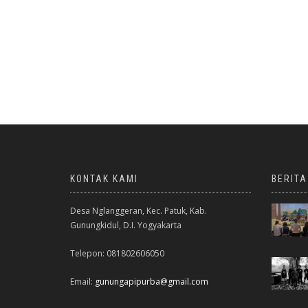
KONTAK KAMI
BERIT
Desa Nglanggeran, Kec. Patuk, Kab.
Gunungkidul, D.I. Yogyakarta
Telepon: 081802606050
Email:
gunungapipurba@gmail.com