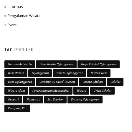
Informasi
Pengalaman Wisata
Event
TAG POPULER
Gunung Api Purba
Desa Wisata Nglanggeran
Griya Cokelat Nglanggeran
Desa Wisata
Nglanggeran
Wisata Nglanggeran
Inovasi Desa
Desa Nglanggeran
Community Based Tourism
Wisata Edukasi
Cokelat
Wisata Alam
Pemberdayaan Masyarakat
Wisata
Griya Cokelat
Geopark
Homestay
Eco Tourism
Embung Nglanggeran
Kampung Pitu