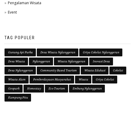
Pengalaman Wisata
Event
TAG POPULER
Gunung Api Purba
Desa Wisata Nglanggeran
Griya Cokelat Nglanggeran
Desa Wisata
Nglanggeran
Wisata Nglanggeran
Inovasi Desa
Desa Nglanggeran
Community Based Tourism
Wisata Edukasi
Cokelat
Wisata Alam
Pemberdayaan Masyarakat
Wisata
Griya Cokelat
Geopark
Homestay
Eco Tourism
Embung Nglanggeran
Kampung Pitu